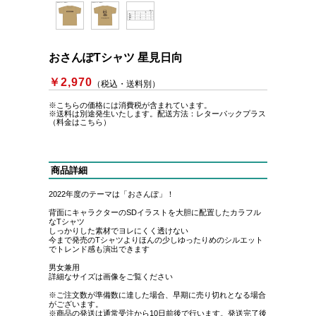
おさんぽTシャツ 星見日向
￥2,970
（税込・送料別）
※こちらの価格には消費税が含まれています。
※送料は別途発生いたします。
配送方法：レターパックプラス
（料金はこちら）
商品詳細
2022年度のテーマは「おさんぽ」！
背面にキャラクターのSDイラストを大胆に配置したカラフル
なTシャツ
しっかりした素材でヨレにくく透けない
今まで発売のTシャツよりほんの少しゆったりめのシルエット
でトレンド感も演出できます
男女兼用
詳細なサイズは画像をご覧ください
※ご注文数が準備数に達した場合、早期に売り切れとなる場合
がございます。
※商品の発送は通常受注から10日前後で行います。発送完了後