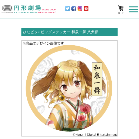
ひなビタ♪ ビッグステッカー 和泉一舞 八犬伝