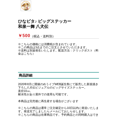
ひなビタ♪ ビッグステッカー
和泉一舞 八犬伝
￥5
00
（税込・送料別）
※こちらの価格には消費税が含まれています。
※この商品は3点までのご注文とさせていただきます。
※送料は別途発生いたします。
配送方法：クリックポスト（料
金はこちら）
商品詳細
2020年8月に開催のめうイブWEB誕生祭にて販売した新規描き
下ろし八犬伝ビジュアルのビッグサイズステッカー。
直径10㎝。
耐水性があり屋外での使用も可能です。
本商品は完売後に再生産する場合がございます
※こちらの商品は通常ご注文確定から10日以内に発送いたしま
す。発送完了しましたらメールにておしらせします。
※こちらの商品は在庫商品です。予約商品との同時購入はでき