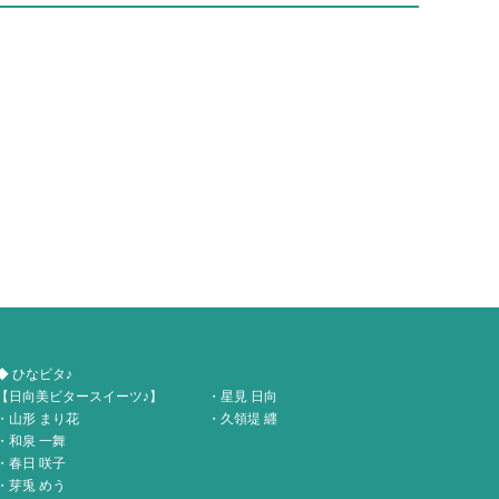
◆ ひなビタ♪
【日向美ビタースイーツ♪】
・星見 日向
・山形 まり花
・久領堤 纒
・和泉 一舞
・春日 咲子
・芽兎 めう