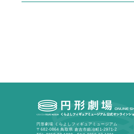
円形劇場 くらよしフィギュアミュージアム
〒682-0864 鳥取県 倉吉市鍛冶町1-2971-2