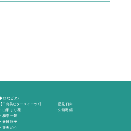
◆ ひなビタ♪
【日向美ビタースイーツ♪】
・星見 日向
・山形 まり花
・久領堤 纒
・和泉 一舞
・春日 咲子
・芽兎 めう