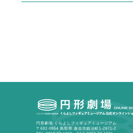
円形劇場 くらよしフィギュアミュージアム
〒682-0864 鳥取県 倉吉市鍛冶町1-2971-2