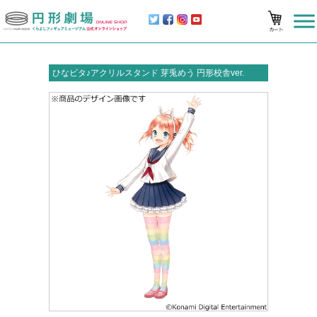
ひなビタ♪アクリルスタンド 芽兎めう 円形校舎ver.